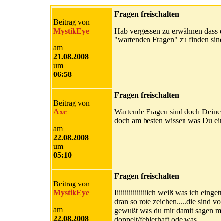
Fragen freischalten
Beitrag von
MystikEye
Hab vergessen zu erwähnen dass d
"wartenden Fragen" zu finden sin
am
21.08.2008
um
06:58
Fragen freischalten
Beitrag von
Axe
Wartende Fragen sind doch Deine
doch am besten wissen was Du ein
am
22.08.2008
um
05:10
Fragen freischalten
Beitrag von
MystikEye
Iiiiiiiiiiiiiiiiich weiß was ich ein
dran so rote zeichen.....die sind von
am
gewußt was du mir damit sagen möch
22.08.2008
doppelt/fehlerhaft ode was..........