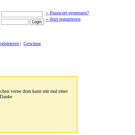
›› Passwort vergessen?
›› Jetzt registrieren
gistrieren
|
Gewinne
ichen vorne dran kann mir mal einer
 Danke