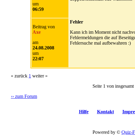
um
06:59
Fehler
Beitrag von
Axe
Kann ich im Moment nicht nachvol
Fehlermeldungen die auf Beseitigu
am
Fehlersuche mal aufbewahren :)
24.08.2008
um
22:07
«
zurück
1
weiter
»
Seite 1 von insgesamt 
›› zum Forum
Hilfe
Kontakt
Impre
Powered by ©
Quiz-F