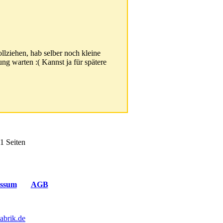
lziehen, hab selber noch kleine
ng warten :( Kannst ja für spätere
1 Seiten
ssum
AGB
abrik.de