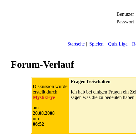
Benutzer
Passwort
Startseite
|
Spielen
|
Quiz Liga
|
Re
Forum-Verlauf
Fragen freischalten
Diskussion wurde
erstellt durch
Ich hab bei einigen Fragen ein Ze
MystikEye
sagen was die zu bedeuten haben
am
20.08.2008
um
06:52