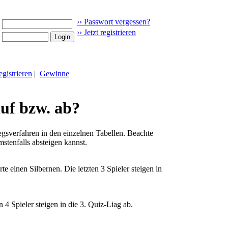
›› Passwort vergessen?
›› Jetzt registrieren
gistrieren
|
Gewinne
auf bzw. ab?
gsverfahren in den einzelnen Tabellen. Beachte
stenfalls absteigen kannst.
 einen Silbernen. Die letzten 3 Spieler steigen in
n 4 Spieler steigen in die 3. Quiz-Liag ab.